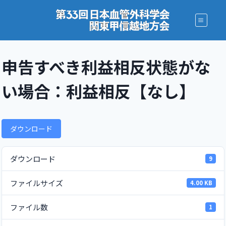
内
容
を
ス
キ
申告すべき利益相反状態がな
ッ
プ
い場合：利益相反【なし】
ダウンロード
ダウンロード
9
ファイルサイズ
4.00 KB
ファイル数
1